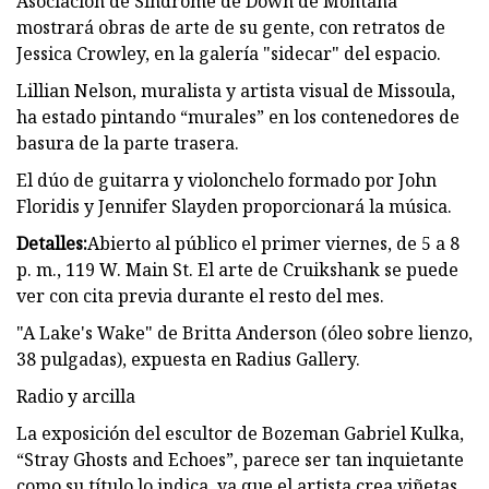
Asociación de Síndrome de Down de Montana
mostrará obras de arte de su gente, con retratos de
Jessica Crowley, en la galería "sidecar" del espacio.
Lillian Nelson, muralista y artista visual de Missoula,
ha estado pintando “murales” en los contenedores de
basura de la parte trasera.
El dúo de guitarra y violonchelo formado por John
Floridis y Jennifer Slayden proporcionará la música.
Detalles:
Abierto al público el primer viernes, de 5 a 8
p. m., 119 W. Main St. El arte de Cruikshank se puede
ver con cita previa durante el resto del mes.
"A Lake's Wake" de Britta Anderson (óleo sobre lienzo,
38 pulgadas), expuesta en Radius Gallery.
Radio y arcilla
La exposición del escultor de Bozeman Gabriel Kulka,
“Stray Ghosts and Echoes”, parece ser tan inquietante
como su título lo indica, ya que el artista crea viñetas