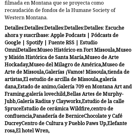
filmada en Montana que se proyecta como
recaudación de fondos de la Humane Society of
Western Montana.
Detalles:
Detalles:
Detalles:
Detalles:
Detalles:
Escuche
ahora y suscríbase: Apple Podcasts | Pódcasts de
Google | Spotify | Fuente RSS | Estudio
Omni
Detalles:
Museo Histórico en Fort Missoula,
Museo
y Misión Histórica de Santa María,
Museo de Arte
Hockaday,
Museo del Milagro de América,
Museo de
Arte de Missoula,
Galerías
¡Vamos! Missoula,
tienda de
artistas,
El estudio de arcilla de Missoula,
galería
dana,
Estado de animo,
Galería 709 en Montana Art and
Framing,
galería lovechild,
Bellas Artes de Murphy-
Jubb,
Galería Radius y Clayworks,
Estudio de la calle
Spruce
Estudio de cerámica Wildfire,
centro de
confluencia,
Panadería de Bernice
Chocolate y Café
Ducrey
Centro de Cultura y Pueblo Paws Up,
Elefante
rosa,
El hotel Wren,