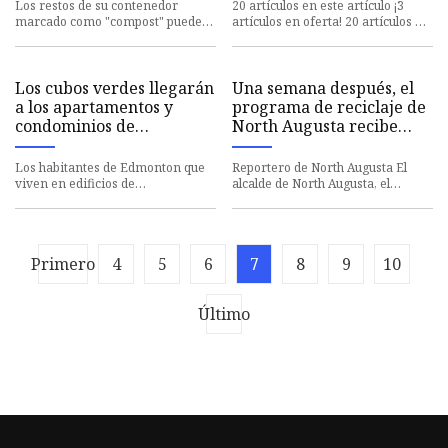
abono. ¿Es un problema
Los restos de su contenedor
20 artículos en este artículo ¡3
cuando no lo hacen?
marcado como "compost" pueden
artículos en oferta! 20 artículos en
terminar como metano. Esto es lo
este artículo ¡3 artículos en oferta!
que eso significa cuando lo
Odiamos s
Los cubos verdes llegarán
Una semana después, el
a los apartamentos y
programa de reciclaje de
condominios de
North Augusta recibe
Edmonton a partir de este
críticas mixtas
otoño
Los habitantes de Edmonton que
Reportero de North Augusta El
viven en edificios de
alcalde de North Augusta, el
apartamentos y condominios
británico Williams, respondió el
recibirán cubos verdes para los
lunes a los comentarios sobr
restos
Primero
4
5
6
7
8
9
10
Último