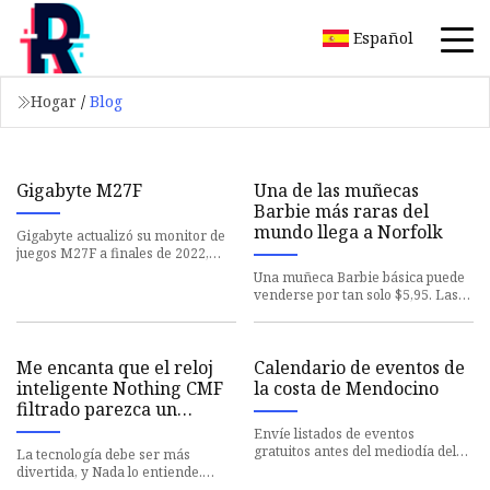
Español
Hogar
/
Blog
Gigabyte M27F
Una de las muñecas
Barbie más raras del
mundo llega a Norfolk
Gigabyte actualizó su monitor de
juegos M27F a finales de 2022,
ofreciendo por primera vez
Una muñeca Barbie básica puede
control KVM integrado en la
venderse por tan solo $5,95. Las
muñecas recién lanzadas
inspiradas en la actriz Margot
Me encanta que el reloj
Calendario de eventos de
inteligente Nothing CMF
la costa de Mendocino
filtrado parezca un
juguete para niños;
Envíe listados de eventos
déjame explicarte
gratuitos antes del mediodía del
La tecnología debe ser más
lunes anterior al evento a
divertida, y Nada lo entiende.
events@advocate-news.com
.
¿Alguna vez has sido testigo de la