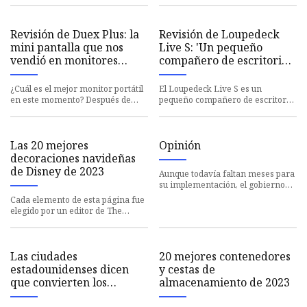
Incluy
elegancia de un Apple Watc
Revisión de Duex Plus: la
Revisión de Loupedeck
mini pantalla que nos
Live S: 'Un pequeño
vendió en monitores
compañero de escritorio
portátiles
útil para creativos y
streamers'
¿Cuál es el mejor monitor portátil
El Loupedeck Live S es un
en este momento? Después de
pequeño compañero de escritorio
meses de usarlo, diría que Duex
útil para creativos y transmisores,
Plus de Mobile Pixels e
con entradas brillantes e
Las 20 mejores
Opinión
decoraciones navideñas
de Disney de 2023
Aunque todavía faltan meses para
su implementación, el gobierno
de Hong Kong ha estado
Cada elemento de esta página fue
promocionando su Ordenanza
elegido por un editor de The
sobre
Pioneer Woman. Es posible que
ganemos comisiones sobre a
Las ciudades
20 mejores contenedores
estadounidenses dicen
y cestas de
que convierten los
almacenamiento de 2023
desechos de alimentos en