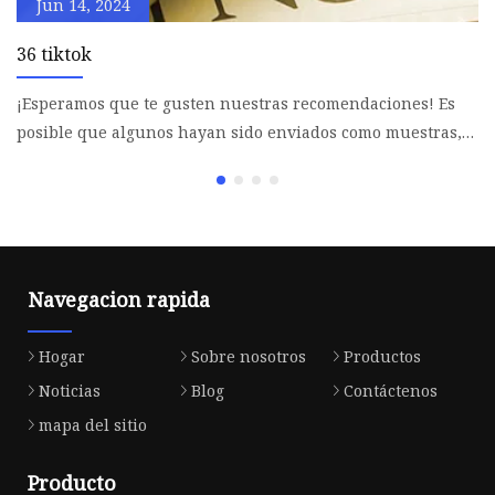
Jun 14, 2024
36 tiktok
S
¡Esperamos que te gusten nuestras recomendaciones! Es
5 d
posible que algunos hayan sido enviados como muestras,
d
pero todo
Ro
Navegacion rapida
Hogar
Sobre nosotros
Productos
Noticias
Blog
Contáctenos
mapa del sitio
Producto