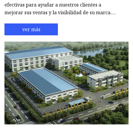
efectivas para ayudar a nuestros clientes a
mejorar sus ventas y la visibilidad de su marca.
Nuestra gama de productos incluye una amplia
variedad de soluciones de exhibición, como
ver más
contenedores de basura, soportes de exhibición
con gancho, soportes de exhibición de piso y cajas
de embalaje para venta minorista, que atienden a
una amplia gama de industrias, incluidas ventas
minoristas, supermercados, tiendas de con