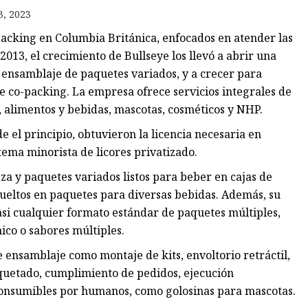
3, 2023
packing en Columbia Británica, enfocados en atender las
ho
013, el crecimiento de Bullseye los llevó a abrir una
 ensamblaje de paquetes variados, y a crecer para
 co-packing. La empresa ofrece servicios integrales de
, alimentos y bebidas, mascotas, cosméticos y NHP.
 el principio, obtuvieron la licencia necesaria en
tema minorista de licores privatizado.
eza y paquetes variados listos para beber en cajas de
ueltos en paquetes para diversas bebidas. Además, su
asi cualquier formato estándar de paquetes múltiples,
ico o sabores múltiples.
de ensamblaje como montaje de kits, envoltorio retráctil,
iquetado, cumplimiento de pedidos, ejecución
consumibles por humanos, como golosinas para mascotas.