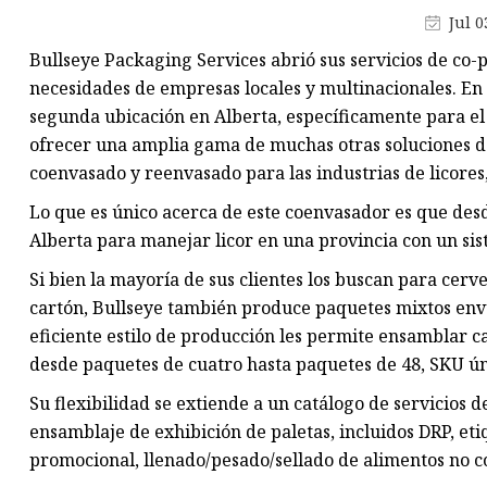
refrigerios
Jul 0
Contenedores de basura
Bullseye Packaging Services abrió sus servicios de co-
Soporte de exhibición de ganc
necesidades de empresas locales y multinacionales. En 2
segunda ubicación en Alberta, específicamente para el
Soporte de exhibición de piso
ofrecer una amplia gama de muchas otras soluciones de
Caja de embalaje al por menor
coenvasado y reenvasado para las industrias de licores
Lo que es único acerca de este coenvasador es que desde
Alberta para manejar licor en una provincia con un sis
Si bien la mayoría de sus clientes los buscan para cerv
cartón, Bullseye también produce paquetes mixtos env
eficiente estilo de producción les permite ensamblar c
desde paquetes de cuatro hasta paquetes de 48, SKU ún
Su flexibilidad se extiende a un catálogo de servicios 
ensamblaje de exhibición de paletas, incluidos DRP, et
promocional, llenado/pesado/sellado de alimentos no 