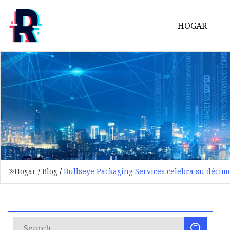
HOGAR
Hogar
/
Blog
/
Bullseye Packaging Services celebra su décim