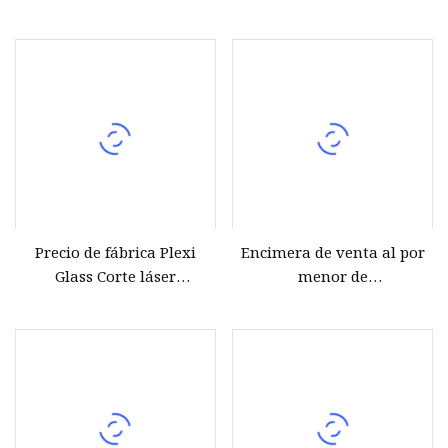
Cosmético Perfume Regalo
exhibición de cosméticos
Embalaje Conjunto
Tienda de belleza Soporte
Almacenamiento/Bandeja
de cosméticos Piso Soporte
de exhibición de joyería,
de exhibición de
Venta al por mayor.
maquillaje de lápiz labial
acrílico con estante de
luces para tienda
minorista
Precio de fábrica Plexi
Encimera de venta al por
Glass Corte láser
menor de
Rectángulo negro
acrílico/expositor de
Personalizar Logotipo de
plexiglás para cosméticos
supermercado Bloque
Pantalla acrílica Joyería
pop Exhibición de reloj
cosmético