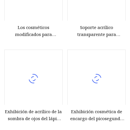
Los cosméticos
Soporte acrílico
modificados para
transparente para
requisitos particulares del
mostrador, gafas
metal componen la
cosméticas, gafas de sol,
exhibición cosmética del
soporte para reloj, estante,
maquillaje de la tienda de
exhibición frontal de
los soportes
zapatos
Exhibición de acrílico de la
Exhibición cosmética de
sombra de ojos del lápiz
encargo del picosegundo
labial del producto
del divisor del organizador