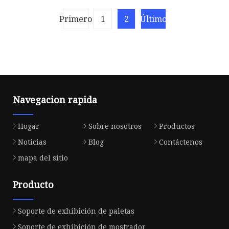
cosmético del soporte de
del maquillaje de la
exhibición del maquillaje
sombra de ojos del lápiz
Primero
1
2
Último
de la sobremesa
labial
Navegacion rapida
Hogar
Sobre nosotros
Productos
Noticias
Blog
Contáctenos
mapa del sitio
Producto
Soporte de exhibición de paletas
Soporte de exhibición de mostrador