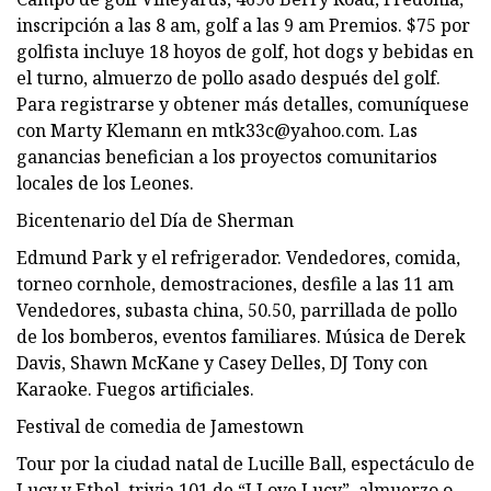
inscripción a las 8 am, golf a las 9 am Premios. $75 por
golfista incluye 18 hoyos de golf, hot dogs y bebidas en
el turno, almuerzo de pollo asado después del golf.
Para registrarse y obtener más detalles, comuníquese
con Marty Klemann en
mtk33c@yahoo.com
. Las
ganancias benefician a los proyectos comunitarios
locales de los Leones.
Bicentenario del Día de Sherman
Edmund Park y el refrigerador. Vendedores, comida,
torneo cornhole, demostraciones, desfile a las 11 am
Vendedores, subasta china, 50.50, parrillada de pollo
de los bomberos, eventos familiares. Música de Derek
Davis, Shawn McKane y Casey Delles, DJ Tony con
Karaoke. Fuegos artificiales.
Festival de comedia de Jamestown
Tour por la ciudad natal de Lucille Ball, espectáculo de
Lucy y Ethel, trivia 101 de “I Love Lucy”, almuerzo o