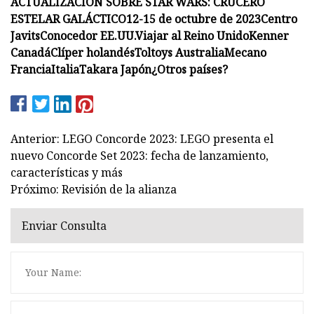
ACTUALIZACIÓN SOBRE STAR WARS: CRUCERO
ESTELAR GALÁCTICO
12-15 de octubre de 2023
Centro
Javits
Conocedor EE.UU.
Viajar al Reino Unido
Kenner
Canadá
Clíper holandés
Toltoys Australia
Mecano
Francia
Italia
Takara Japón
¿Otros países?
Anterior: LEGO Concorde 2023: LEGO presenta el
nuevo Concorde Set 2023: fecha de lanzamiento,
características y más
Próximo: Revisión de la alianza
Enviar Consulta