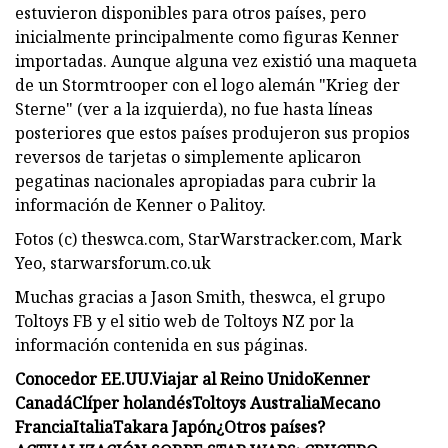
estuvieron disponibles para otros países, pero
inicialmente principalmente como figuras Kenner
importadas. Aunque alguna vez existió una maqueta
de un Stormtrooper con el logo alemán "Krieg der
Sterne" (ver a la izquierda), no fue hasta líneas
posteriores que estos países produjeron sus propios
reversos de tarjetas o simplemente aplicaron
pegatinas nacionales apropiadas para cubrir la
información de Kenner o Palitoy.
Fotos (c) theswca.com, StarWarstracker.com, Mark
Yeo, starwarsforum.co.uk
Muchas gracias a Jason Smith, theswca, el grupo
Toltoys FB y el sitio web de Toltoys NZ por la
información contenida en sus páginas.
Conocedor EE.UU.
Viajar al Reino Unido
Kenner
Canadá
Clíper holandés
Toltoys Australia
Mecano
Francia
Italia
Takara Japón
¿Otros países?