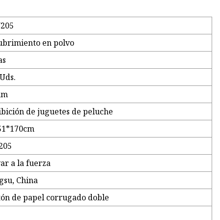
205
ubrimiento en polvo
as
 Uds.
mm
ibición de juguetes de peluche
51*170cm
205
ar a la fuerza
gsu, China
tón de papel corrugado doble