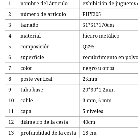
1
nombre del árticulo
exhibición de juguetes
2
número de artículo
PHY205
3
tamaño
51*51*170cm
4
material
hierro metálico
5
composición
Q295
6
superficie
recubrimiento en polv
7
color
negro u otros
8
poste vertical
25mm
9
tubo base
20*30*1,2mm
10
cable
3 mm, 5 mm
11
capa
5 niveles
12
diámetro de la cesta
40cm
13
profundidad de la cesta
18 cm