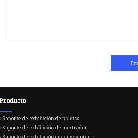
En
Producto
Soporte de exhibición de paletas
Soporte de exhibición de mostrador
Soporte de exhibición complementario