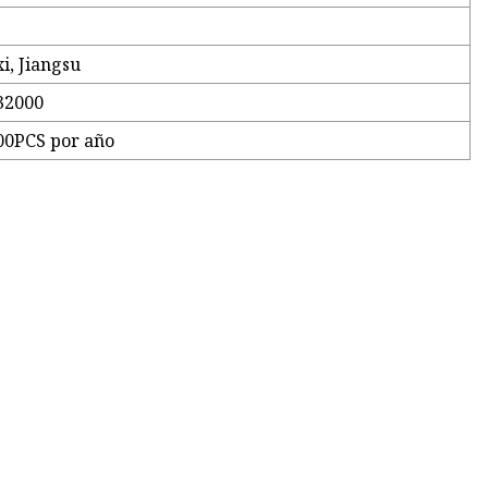
i, Jiangsu
32000
00PCS por año