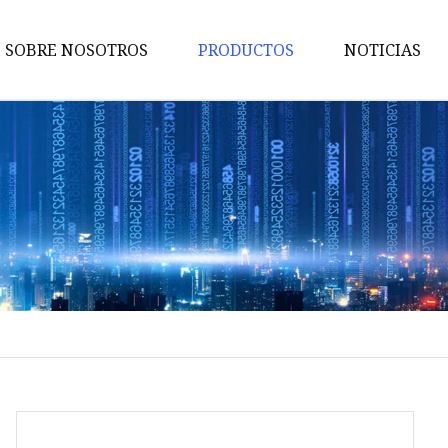
SOBRE NOSOTROS
PRODUCTOS
NOTICIAS
Soporte de exhibición de palet
Soporte de exhibición de
mostrador
Soporte de exhibición
complementario
Exhibición de juguetes
Exhibición de bocadillos
Soporte de exhibición de jugu
Exhibición de cosméticos
Soporte de exhibición de