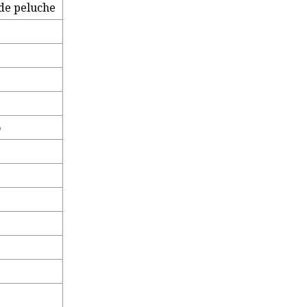
 de peluche
o