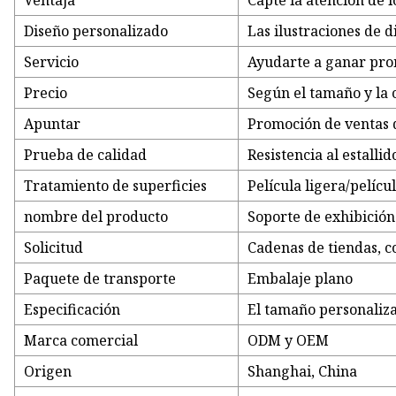
Ventaja
Capte la atención de 
Diseño personalizado
Las ilustraciones de 
Servicio
Ayudarte a ganar pr
Precio
Según el tamaño y la 
Apuntar
Promoción de ventas 
Prueba de calidad
Resistencia al estalli
Tratamiento de superficies
Película ligera/pelícu
nombre del producto
Soporte de exhibición
Solicitud
Cadenas de tiendas, 
Paquete de transporte
Embalaje plano
Especificación
El tamaño personaliza
Marca comercial
ODM y OEM
Origen
Shanghai, China