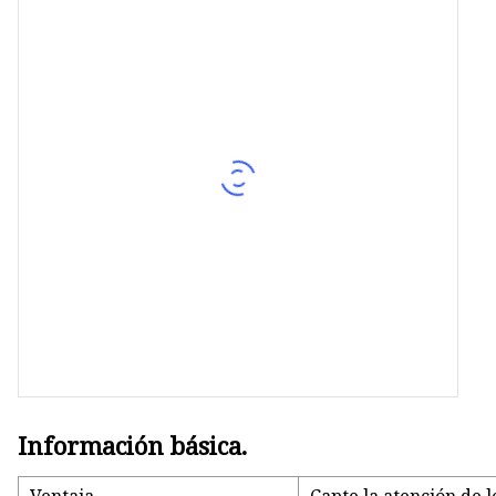
refrigerios
Contenedores de basura
Soporte de exhibición de ganc
Soporte de exhibición de piso
Caja de embalaje al por menor
Información básica.