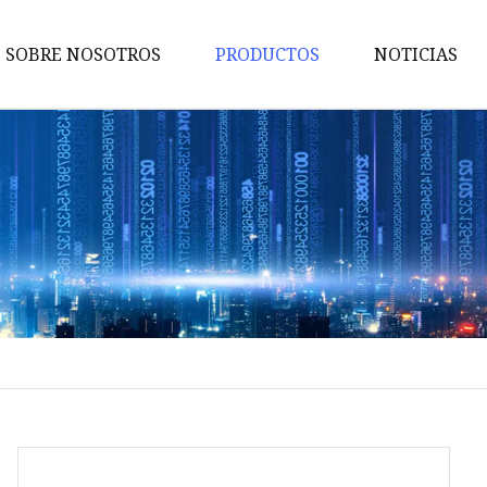
SOBRE NOSOTROS
PRODUCTOS
NOTICIAS
Soporte de exhibición de palet
Soporte de exhibición de
mostrador
Soporte de exhibición
complementario
Exhibición de juguetes
Exhibición de bocadillos
Soporte de exhibición de jugu
Exhibición de cosméticos
Soporte de exhibición de