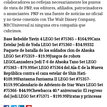
colaboradores no reflejan necesariamente los puntos
de vista de PNP, sus editores, afiliados, patrocinadores
o anunciantes. PNP es una fuente de noticias no oficial
y no tiene conexión con The Walt Disney Company,
NBCUniversal ni ninguna otra compañía que
cubrimos.
Base Rebelde Yavin 4 LEGO Set #75365 – $164.99
Caza
Estelar Jedi de Yoda LEGO Set #75360 – $34.99
332
Paquete de batalla de los soldados clon de Ahsoka
LEGO Set #75359 – $19.99
Juegos de robots
LEGO
Lanzadera Jedi T-6 de Ahsoka Tano Set LEGO
#75363 – $79.99
Set LEGO #75364 del Ala-E de la Nueva
República contra el caza estelar de Shin Hati-
$109.99
Fantasma Fantasma II LEGO Set #75357-
$159.99
Calendario de Adviento de Star Wars LEGO Set
#75366- $44.99
Chewbacca 40.º aniversario: El regreso
del Jedi LEGO Set #75371 – $199.99
Piratas y princesas