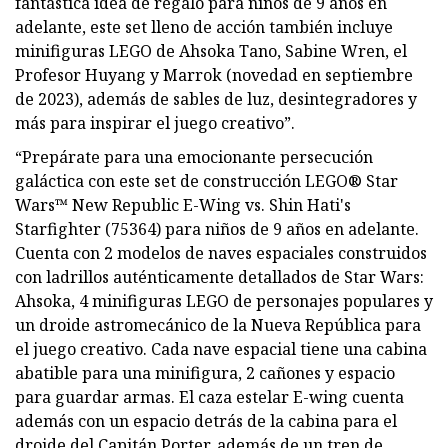
fantástica idea de regalo para niños de 9 años en
adelante, este set lleno de acción también incluye
minifiguras LEGO de Ahsoka Tano, Sabine Wren, el
Profesor Huyang y Marrok (novedad en septiembre
de 2023), además de sables de luz, desintegradores y
más para inspirar el juego creativo”.
“Prepárate para una emocionante persecución
galáctica con este set de construcción LEGO® Star
Wars™ New Republic E-Wing vs. Shin Hati's
Starfighter (75364) para niños de 9 años en adelante.
Cuenta con 2 modelos de naves espaciales construidos
con ladrillos auténticamente detallados de Star Wars:
Ahsoka, 4 minifiguras LEGO de personajes populares y
un droide astromecánico de la Nueva República para
el juego creativo. Cada nave espacial tiene una cabina
abatible para una minifigura, 2 cañones y espacio
para guardar armas. El caza estelar E-wing cuenta
además con un espacio detrás de la cabina para el
droide del Capitán Porter, además de un tren de