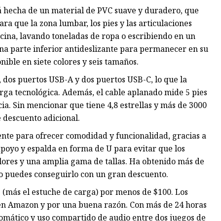
tá hecha de un material de PVC suave y duradero, que
a que la zona lumbar, los pies y las articulaciones
cina, lavando toneladas de ropa o escribiendo en un
 una parte inferior antideslizante para permanecer en su
onible en siete colores y seis tamaños.
 dos puertos USB-A y dos puertos USB-C, lo que la
arga tecnológica. Además, el cable aplanado mide 5 pies
ncia. Sin mencionar que tiene 4,8 estrellas y más de 3000
 descuento adicional.
ente para ofrecer comodidad y funcionalidad, gracias a
 apoyo y espalda en forma de U para evitar que los
colores y una amplia gama de tallas. Ha obtenido más de
o puedes conseguirlo con un gran descuento.
(más el estuche de carga) por menos de $100. Los
s en Amazon y por una buena razón. Con más de 24 horas
tomático y uso compartido de audio entre dos juegos de