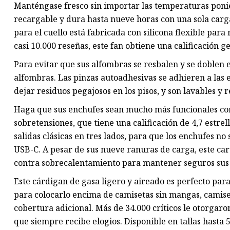
Manténgase fresco sin importar las temperaturas ponié
recargable y dura hasta nueve horas con una sola carg
para el cuello está fabricada con silicona flexible pa
casi 10.000 reseñas, este fan obtiene una calificación ge
Para evitar que sus alfombras se resbalen y se doblen e
alfombras. Las pinzas autoadhesivas se adhieren a las e
dejar residuos pegajosos en los pisos, y son lavables y r
Haga que sus enchufes sean mucho más funcionales con
sobretensiones, que tiene una calificación de 4,7 estre
salidas clásicas en tres lados, para que los enchufes n
USB-C. A pesar de sus nueve ranuras de carga, este ca
contra sobrecalentamiento para mantener seguros sus d
Este cárdigan de gasa ligero y aireado es perfecto para 
para colocarlo encima de camisetas sin mangas, camise
cobertura adicional. Más de 34.000 críticos le otorgaro
que siempre recibe elogios. Disponible en tallas hasta 