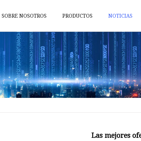
SOBRE NOSOTROS
PRODUCTOS
NOTICIAS
Soporte de exhibición de palet
Soporte de exhibición de
mostrador
Soporte de exhibición
complementario
Exhibición de juguetes
Exhibición de bocadillos
Soporte de exhibición de jugu
Exhibición de cosméticos
Las mejores o
Soporte de exhibición de