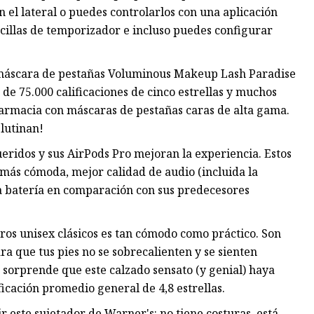
el lateral o puedes controlarlos con una aplicación
cillas de temporizador e incluso puedes configurar
a máscara de pestañas Voluminous Makeup Lash Paradise
de 75.000 calificaciones de cinco estrellas y muchos
armacia con máscaras de pestañas caras de alta gama.
lutinan!
eridos y sus AirPods Pro mejoran la experiencia. Estos
más cómoda, mejor calidad de audio (incluida la
la batería en comparación con sus predecesores
gros unisex clásicos es tan cómodo como práctico. Son
ra que tus pies no se sobrecalienten y se sienten
o sorprende que este calzado sensato (y genial) haya
icación promedio general de 4,8 estrellas.
r este sujetador de Warner's: no tiene costuras, está