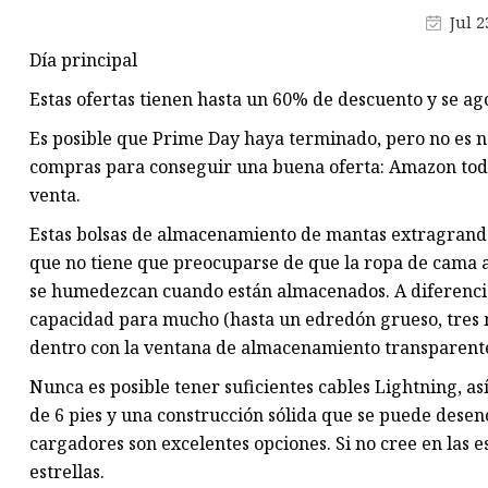
refrigerios
Jul 2
Contenedores de basura
Día principal
Soporte de exhibición de ganc
Estas ofertas tienen hasta un 60% de descuento y se a
Soporte de exhibición de piso
Es posible que Prime Day haya terminado, pero no es n
Caja de embalaje al por menor
compras para conseguir una buena oferta: Amazon toda
venta.
Estas bolsas de almacenamiento de mantas extragrandes
que no tiene que preocuparse de que la ropa de cama ad
se humedezcan cuando están almacenados. A diferencia
capacidad para mucho (hasta un edredón grueso, tres m
dentro con la ventana de almacenamiento transparent
Nunca es posible tener suficientes cables Lightning, a
de 6 pies y una construcción sólida que se puede desen
cargadores son excelentes opciones. Si no cree en las esp
estrellas.