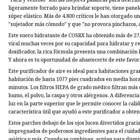
ligeramente forrado para brindar soporte, tiene panele
súper elástico. Más de 4.800 críticos le han otorgado un
"sujetador más cómodo" y que "no provoca pinchazos, a
Este suero hidratante de COSRX ha obtenido más de 27.
viral muchas veces por su capacidad para hidratar y re
dosificador, la rica fórmula presenta una combinación 
Y ahora es tu oportunidad de abastecerte de este favori
Este purificador de aire es ideal para habitaciones gr
habitación de hasta 1077 pies cuadrados en media hora
minutos. Los filtros HEPA de grado médico filtran más 
humo, el polvo, la caspa y otros alérgenos. A diferencia
luz en la parte superior que le permite conocer la cali
característica útil que ayudó a este purificador a obten
Estos parches debajo de los ojos lucen divertidos grac
impregnados de poderosos ingredientes para el cuidado 
asiática y más. Cuando se combinan, actúan para dismin