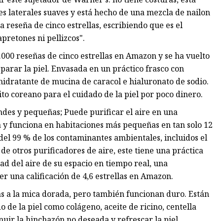
s laterales suaves y está hecho de una mezcla de nailon
a reseña de cinco estrellas, escribiendo que es el
pretones ni pellizcos".
000 reseñas de cinco estrellas en Amazon y se ha vuelto
parar la piel. Envasada en un práctico frasco con
hidratante de mucina de caracol e hialuronato de sodio.
to coreano para el cuidado de la piel por poco dinero.
andes y pequeñas; Puede purificar el aire en una
 y funciona en habitaciones más pequeñas en tan solo 12
del 99 % de los contaminantes ambientales, incluidos el
 de otros purificadores de aire, este tiene una práctica
dad del aire de su espacio en tiempo real, una
er una calificación de 4,6 estrellas en Amazon.
ias a la mica dorada, pero también funcionan duro. Están
de la piel como colágeno, aceite de ricino, centella
uir la hinchazón no deseada y refrescar la piel