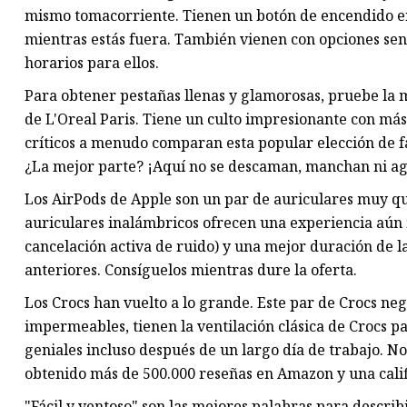
mismo tomacorriente. Tienen un botón de encendido en 
mientras estás fuera. También vienen con opciones sen
horarios para ellos.
Para obtener pestañas llenas y glamorosas, pruebe l
de L'Oreal Paris. Tiene un culto impresionante con más 
críticos a menudo comparan esta popular elección de f
¿La mejor parte? ¡Aquí no se descaman, manchan ni ag
Los AirPods de Apple son un par de auriculares muy qu
auriculares inalámbricos ofrecen una experiencia aún 
cancelación activa de ruido) y una mejor duración de 
anteriores. Consíguelos mientras dure la oferta.
Los Crocs han vuelto a lo grande. Este par de Crocs ne
impermeables, tienen la ventilación clásica de Crocs pa
geniales incluso después de un largo día de trabajo. N
obtenido más de 500.000 reseñas en Amazon y una calif
"Fácil y ventoso" son las mejores palabras para describi